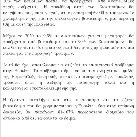
10% των καυσίμων πρέπει να προέρχεται από ανανεώσιμές
πηγές ενέργειας. Η προώθηση αυτή των βιοκαυσίμων θα
οδηγήσουν τους παραγωγούς στην μετατροπή 69000 τετραγωνικών
χιλιομέτρων γης για την καλλιέργεια βιοκαυσίμων, μια περιοχή
ίση με αυτή της Ιρλανδίας.
Μέχρι το 2020 το 9,5% των καυσίμων για τις μεταφορές θα
προέρχεται από βιοκαύσιμα και το 90% των βιοκαυσίμων θα
καλλιεργούνται σε αγροτικές εκτάσεις που χρησιμοποιούνταν πιο
παλιά για την παραγωγή τροφίμων.
Αυτό θα έχει αποτέλεσμα να αυξηθεί το επισιτιστικό πρόβλημα
στην Ευρώπη. Το πρόβλημα σύμφωνα με την ενεργειακή ομάδα
της Ευρωπαϊκής Επιτροπής μπορεί να αποφευχθεί με ποικίλους
τρόπους, όπως η αύξηση της παραγωγής αλλά και η
καλλιέργεια εγκαταλελειμμένης γης.
Η έρευνα καταλήγει και στο συμπέρασμα ότι τα έξτρα
βιοκαύσιμα που θα χρησιμοποιήσει η Ευρώπη μέσα στην επόμενη
δεκαετία, θα παράγουν 81-167% περισσότερο διοξείδιο του
άνθρακα από ότι τα ορυκτά καύσιμα.