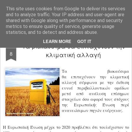
Agro-Help.gr
This site uses cookies from Google to deliver its services
and to analyze traffic. Your IP address and user-agent are
shared with Google along with performance and security
metrics to ensure quality of service, generate usage
statistics, and to detect and address abuse.
LEARN MORE
GOT IT
Τα βιοκαύσιμα θα επιταχύνουν την
NOV
8
κλιματική αλλαγή
Τα βιοκαύσιμα
θα επιταχύνουν την κλιματική
αλλαγή σύμφωνα με την έκθεση
εννιά περιβαλλοντικών ομάδων
μετά από ανάλυση επίσημων
στοιχείων όσο αφορά τους στόχους
της Ευρωπαϊκής Ένωση περί
ανανεώσιμων πηγών ενέργειας.
Η Ευρωπαϊκή Ένωση μέχρι το 2020 προβλέπει ότι τουλάχιστον το