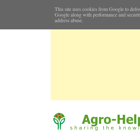
Αρχική Σελίδα
Καιρός
Επικοινωνία
This site uses cookies from Google to delive
Google along with performance and security m
address abuse.