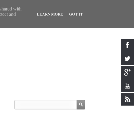
 shared with
etect and
LEARN MORE
GOT IT