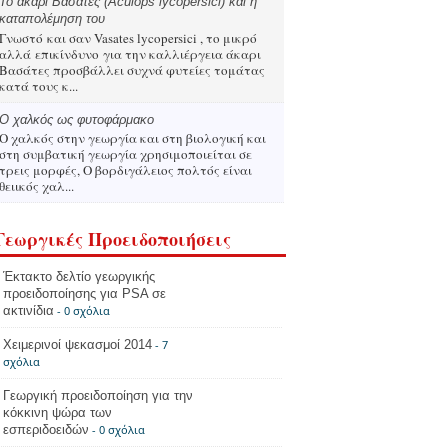
Το άκαρι Βασάτες (Aculops lycopersici) και η
καταπολέμηση του
Γνωστό και σαν Vasates lycopersici , το μικρό
αλλά επικίνδυνο για την καλλιέργεια άκαρι
Βασάτες προσβάλλει συχνά φυτείες τομάτας
κατά τους κ...
Ο χαλκός ως φυτοφάρμακο
Ο χαλκός στην γεωργία και στη βιολογική και
στη συμβατική γεωργία χρησιμοποιείται σε
τρεις μορφές, Ο βορδιγάλειος πολτός είναι
θειικός χαλ...
Γεωργικές Προειδοποιήσεις
Έκτακτο δελτίο γεωργικής
προειδοποίησης για PSA σε
ακτινίδια
- 0 σχόλια
Χειμερινοί ψεκασμοί 2014
- 7
σχόλια
Γεωργική προειδοποίηση για την
κόκκινη ψώρα των
εσπεριδοειδών
- 0 σχόλια