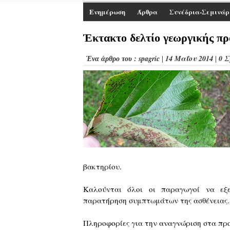
Ενημέρωση
Άρθρα
Συνέδρια-Σεμινάρ
Έκτακτο δελτίο γεωργικής προ
spagric
14 Μαΐου 2014
0 
Ένα άρθρο του :
|
|
βακτηρίου.
Καλούνται όλοι οι παραγωγοί να εξε
παρατήρηση συμπτωμάτων της ασθένειας
Πληροφορίες για την αναγνώριση στα προ