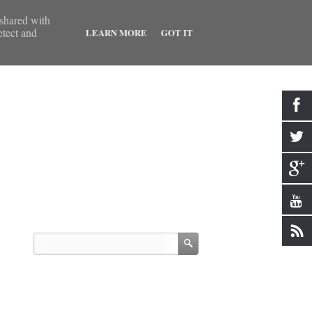
 shared with
etect and
LEARN MORE
GOT IT