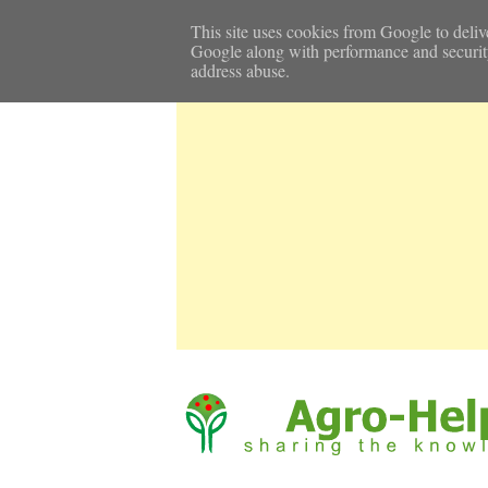
Αρχική Σελίδα
Καιρός
Επικοινωνία
This site uses cookies from Google to delive
Google along with performance and security m
address abuse.