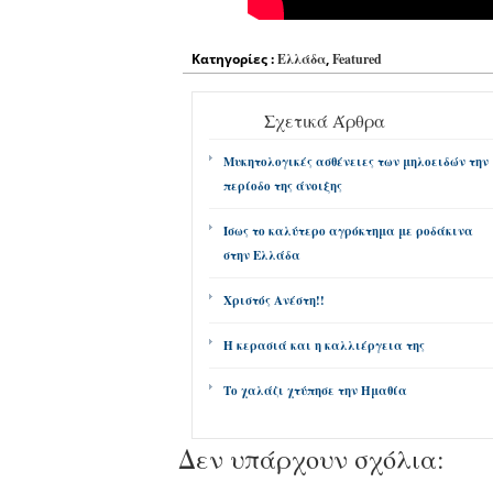
Κατηγορίες :
Ελλάδα
,
Featured
Σχετικά Άρθρα
Μυκητολογικές ασθένειες των μηλοειδών την
περίοδο της άνοιξης
Ίσως το καλύτερο αγρόκτημα με ροδάκινα
στην Ελλάδα
Χριστός Ανέστη!!
Η κερασιά και η καλλιέργεια της
Το χαλάζι χτύπησε την Ημαθία
Δεν υπάρχουν σχόλια: