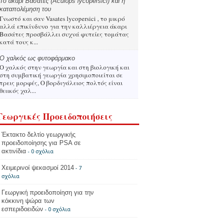
Το άκαρι Βασάτες (Aculops lycopersici) και η
καταπολέμηση του
Γνωστό και σαν Vasates lycopersici , το μικρό
αλλά επικίνδυνο για την καλλιέργεια άκαρι
Βασάτες προσβάλλει συχνά φυτείες τομάτας
κατά τους κ...
Ο χαλκός ως φυτοφάρμακο
Ο χαλκός στην γεωργία και στη βιολογική και
στη συμβατική γεωργία χρησιμοποιείται σε
τρεις μορφές, Ο βορδιγάλειος πολτός είναι
θειικός χαλ...
Γεωργικές Προειδοποιήσεις
Έκτακτο δελτίο γεωργικής
προειδοποίησης για PSA σε
ακτινίδια
- 0 σχόλια
Χειμερινοί ψεκασμοί 2014
- 7
σχόλια
Γεωργική προειδοποίηση για την
κόκκινη ψώρα των
εσπεριδοειδών
- 0 σχόλια