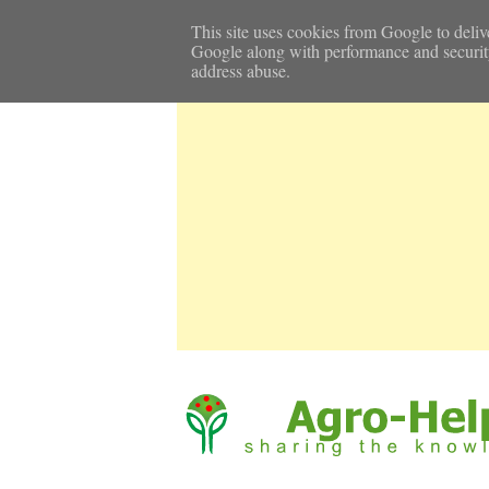
Αρχική Σελίδα
Καιρός
Επικοινωνία
This site uses cookies from Google to delive
Google along with performance and security m
address abuse.