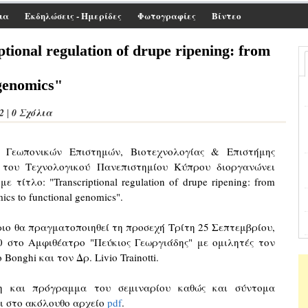
ια
Εκδηλώσεις - Ημερίδες
Φωτογραφίες
Βίντεο
ptional regulation of drupe ripening: from
 genomics"
2
0 Σχόλια
|
 Γεωπονικών Επιστημών, Βιοτεχνολογίας & Επιστήμης
 του Τεχνολογικού Πανεπιστημίου Κύπρου διοργανώνει
με τίτλο: "Transcriptional regulation of drupe ripening: from
mics to functional genomics".
ριο θα πραγματοποιηθεί τη προσεχή Τρίτη 25 Σεπτεμβρίου,
00 στο Αμφιθέατρο "Πεύκιος Γεωργιάδης" με ομιλητές τον
 Bonghi και τον Δρ. Livio Trainotti.
η και πρόγραμμα του σεμιναρίου καθώς και σύντομα
ι στο ακόλουθο αρχείο
pdf
.