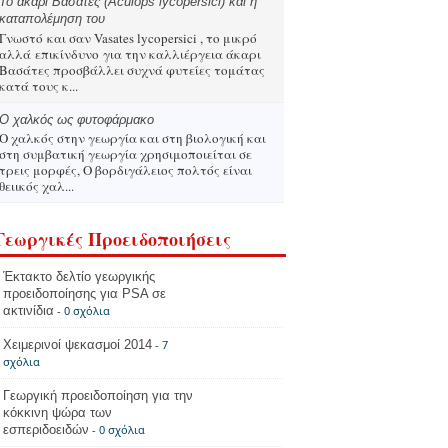
Το άκαρι Βασάτες (Aculops lycopersici) και η
καταπολέμηση του
Γνωστό και σαν Vasates lycopersici , το μικρό
αλλά επικίνδυνο για την καλλιέργεια άκαρι
Βασάτες προσβάλλει συχνά φυτείες τομάτας
κατά τους κ...
Ο χαλκός ως φυτοφάρμακο
Ο χαλκός στην γεωργία και στη βιολογική και
στη συμβατική γεωργία χρησιμοποιείται σε
τρεις μορφές, Ο βορδιγάλειος πολτός είναι
θειικός χαλ...
Γεωργικές Προειδοποιήσεις
Έκτακτο δελτίο γεωργικής
προειδοποίησης για PSA σε
ακτινίδια
- 0 σχόλια
Χειμερινοί ψεκασμοί 2014
- 7
σχόλια
Γεωργική προειδοποίηση για την
κόκκινη ψώρα των
εσπεριδοειδών
- 0 σχόλια