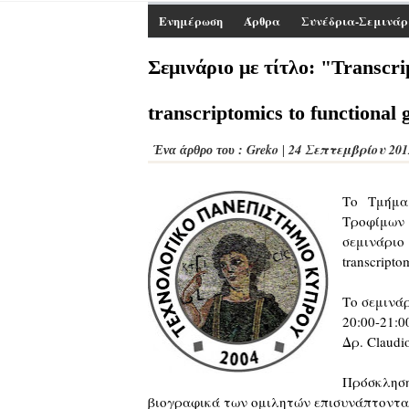
Ενημέρωση
Άρθρα
Συνέδρια-Σεμινάρ
Σεμινάριο με τίτλο: "Transcri
transcriptomics to functional
Greko
24 Σεπτεμβρίου 201
Ένα άρθρο του :
|
Το Τμήμα
Τροφίμων
σεμινάριο 
transcripto
Το σεμινά
20:00-21:
Δρ. Claudio
Πρόσκλησ
βιογραφικά των ομιλητών επισυνάπτοντα