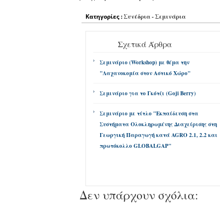
Κατηγορίες :
Συνέδρια - Σεμινάρια
Σχετικά Άρθρα
Σεμινάριο (Workshop) με θέμα την
"Λαχανοκομία στον Αστικό Χώρο"
Σεμινάριο για το Γκότζι (Goji Berry)
Σεμινάριο με τίτλο "Εκπαίδευση στα
Συστήματα Ολοκληρωμένης Διαχείρισης στη
Γεωργική Παραγωγή κατά AGRO 2.1, 2.2 και
πρωτόκολλο GLOBALGAP"
Δεν υπάρχουν σχόλια: