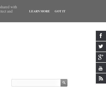
 shared with
etect and
LEARN MORE
GOT IT