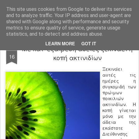
Agro-Help.gr
This site uses cookies from Google to deliver its services
and to analyze traffic. Your IP address and user-agent are
shared with Google along with performance and security
metrics to ensure quality of service, generate usage
statistics, and to detect and address abuse.
LEARN MORE
GOT IT
Με κατ' εξαίρεση άδειες ξεκινάει η
SEP
16
κοπή ακτινιδίων
Ξεκινάει
αυτές τις
ημέρες η
συγκομιδή των
πρώιμων
ποικιλιών
ακτινιδίων. Η
κοπή γίνεται
μόνο με την
άδεια της
εκάστοτε
Διεύθυνσης