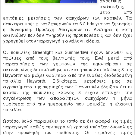
αγροτικής
ανάπτυξης,
μετά από
επιτόπιες μετρήσεις των σακχάρων των καρπών. Τα
σάκχαρα πρέπει να ξεπερνούν τα 6.2 brix για να ξεκινήσει
η συγκομιδή. Προσοχή Απαγορεύεται Αυστηρά η κοπή
ακτινιδίων που δεν πληρούν τις προϋποθέσεις και δεν έχει
χορηγηθεί στον παραγωγό η ανάλογη άδεια.
Οι ποικιλίες Greenlight και Summerkiwi έχουν δηλωθεί ως
πρώιμες από τους βελτιωτές τους. Ενώ μετά από
παρατηρήσεις των γεωπόνων της agro-help.com σε
ακτινιδεώνες διαπιστώθηκε ότι και η ποικιλία "κλώνος 8 της
Hayworth" ωριμάζει νωρίτερα από την ευρέως διαδεδομένη
ποικιλία Hayworth. Ειδικότερα, μετρήσεις μας σε
αγροκτήματα της περιοχής των Γιαννιτσών έδειξαν ότι οι
καρποί της ποικιλίας κλώνος 8 είχαν επιτύχει την
συγκέντρωση των απαραίτητων σακχάρων 1 μήνα
νωρίτερα από την ημερομηνία που ωριμάζει η κλασική
ποικιλία.
Ωστόσο, θολό παραμένει το τοπίο σε ότι αφορά τις τιμές
παραγωγού καθώς την περσινή χρονιά υπήρξαν δυσκολίες
στην προώθηση του προϊόντος. Οι περσινές τιμές