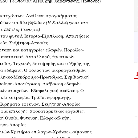
Καθ. Γεωπονίας ΑΠΘ
)
. Δημ. Χαραντώνης, Γεωπόνος
μμετεχόντων. Ανάλυση προγράμματος
τύπων και δύο βιβλίων
(Η Καλλιέργεια του
ων ΕΜ στη Γεωργία)
του φυτού. Ιστορία-Εξάπλωση. Απαιτήσεις
εία. Συζήτηση-Απορίες
σταση και κατηγορίες εδαφών. Πορώδες-
 συστατικά. Ανταλλαγές θρεπτικών.
υσίας. Τεχνικές διατήρησης και αύξησης της
δα εδάφους. Ο ρόλος των μικροργανισμών
ώληκες-Μυκόρριζες-Πρωτόζωα. Συμβιωτική
ποίηση-Απονίτρωση. Διάβρωση εδαφών,
κών στοιχείων. Εδαφολογική ανάλυση. Ο
ι κτηνοτροφία. Τρόποι εφαρμογής.
 Ευρήματα ερευνών. Συζήτηση-Απορίες
ρια επιλογής. προκαταρκτικές εργασίες,
κή Ουσία. Φύτευση. Εδαφοκάλυψη.
ηση-Απορίες
ιλιών-Κριτήρια επιλογών-Χρόνος ωρίμανσης.