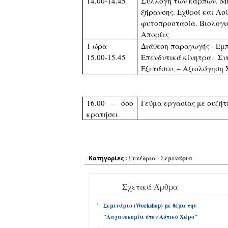
14.00-14.45
Συλλογή των καρπών. Με
ξήρανσης. Εχθροί και Ασθ
φυτοπροστασία. Βιολογι
Απορίες
1 ώρα
Διάθεση παραγωγής - Εμ
15.00-15.45
Επενδυτικά κίνητρα. Συ
Εξετάσεις – Αξιολόγηση 
16.00 – όσο
Γεύμα εργασίας με συζή
κρατήσει
Κατηγορίες :
Συνέδρια - Σεμινάρια
Σχετικά Άρθρα
Σεμινάριο (Workshop) με θέμα την
"Λαχανοκομία στον Αστικό Χώρο"