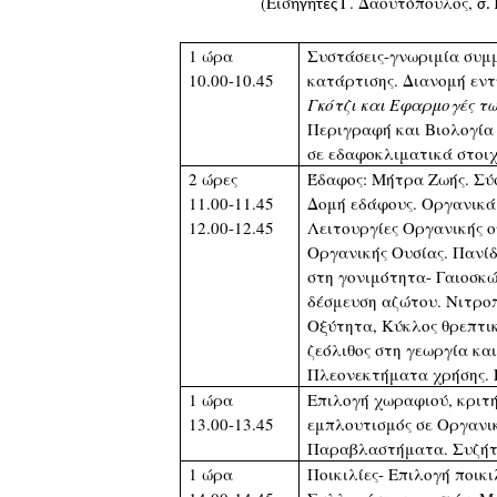
(Εισ
Γ. Δαουτόπουλος,
ηγητές
σ.
1 ώρα
Συστάσεις-γνωριμία συ
10.00-10.45
κατάρτισης. Διανομή εν
Γκότζι και Εφαρμογές τ
Περιγραφή και Βιολογία 
σε εδαφοκλιματικά στοιχ
2 ώρες
Έδαφος: Μήτρα Ζωής. Σύ
11.00-11.45
Δομή εδάφους. Οργανικά
12.00-12.45
Λειτουργίες Οργανικής ο
Οργανικής Ουσίας. Πανί
στη γονιμότητα- Γαιοσκ
δέσμευση αζώτου. Νιτρο
Οξύτητα, Κύκλος θρεπτι
ζεόλιθος στη γεωργία κα
Πλεονεκτήματα χρήσης.
1 ώρα
Επιλογή χωραφιού, κριτή
13.00-13.45
εμπλουτισμός σε Οργανι
Παραβλαστήματα. Συζήτ
1 ώρα
Ποικιλίες- Επιλογή ποικ