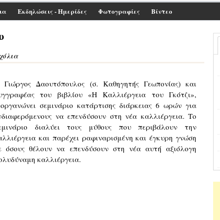
ια
Εκδηλώσεις - Ημερίδες
Φωτογραφίες
Βίντεο
υ
Σχόλια
 Γιώργος Δαουτόπουλος (σ. Καθηγητής Γεωπονίας) και
υγγραφέας του βιβλίου «Η Καλλιέργεια του Γκότζι»,
ιοργανώνει σεμινάριο κατάρτισης διάρκειας 6 ωρών για
νδιαφερόμενους να επενδύσουν στη νέα καλλιέργεια. Το
εμινάριο διαλύει τους μύθους που περιβάλουν την
αλλιέργεια και παρέχει ραφιναρισμένη και έγκυρη γνώση
ε όσους θέλουν να επενδύσουν στη νέα αυτή αξιόλογη
ολυδύναμη καλλιέργεια.