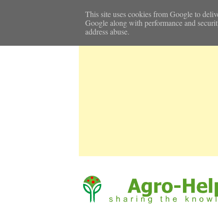
Αρχική Σελίδα
Καιρός
Επικοινωνία
This site uses cookies from Google to delive
Google along with performance and security m
address abuse.