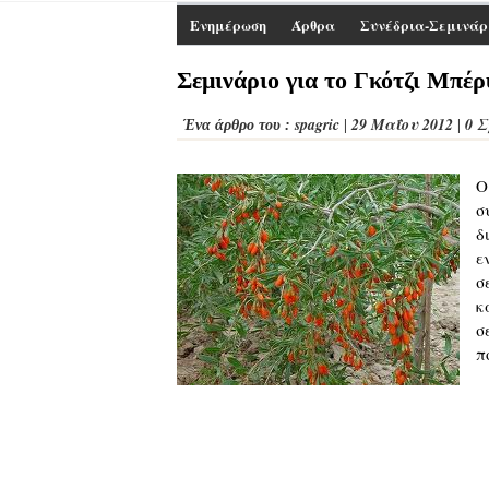
Ενημέρωση
Άρθρα
Συνέδρια-Σεμινάρ
Σεμινάριο για το Γκότζι Μπέρ
spagric
29 Μαΐου 2012
0 
Ένα άρθρο του :
|
|
Ο
σ
δ
ε
σ
κ
σ
π