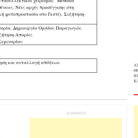
τασυλλεκτικοί χειρισμοί. Μέθοδοι
ένειες. Νέες αρχές προσέγγισης στη
κή φυτοπροστασία στο Γκότζι. Συζήτηση-
πορία. Δημιουργία Ομάδας Παραγωγών.
ζήτηση-Απορίες
Σεμιναρίου
τηση και ανταλλαγή απόψεων
Α
Θ
Ι
Κ
ΔΙΑΦΗΜΙΣΗ