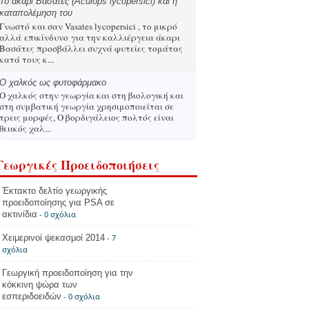
Το άκαρι Βασάτες (Aculops lycopersici) και η
καταπολέμηση του
Γνωστό και σαν Vasates lycopersici , το μικρό
αλλά επικίνδυνο για την καλλιέργεια άκαρι
Βασάτες προσβάλλει συχνά φυτείες τομάτας
κατά τους κ...
Ο χαλκός ως φυτοφάρμακο
Ο χαλκός στην γεωργία και στη βιολογική και
στη συμβατική γεωργία χρησιμοποιείται σε
τρεις μορφές, Ο βορδιγάλειος πολτός είναι
θειικός χαλ...
Γεωργικές Προειδοποιήσεις
Έκτακτο δελτίο γεωργικής
προειδοποίησης για PSA σε
ακτινίδια
- 0 σχόλια
Χειμερινοί ψεκασμοί 2014
- 7
σχόλια
Γεωργική προειδοποίηση για την
κόκκινη ψώρα των
εσπεριδοειδών
- 0 σχόλια