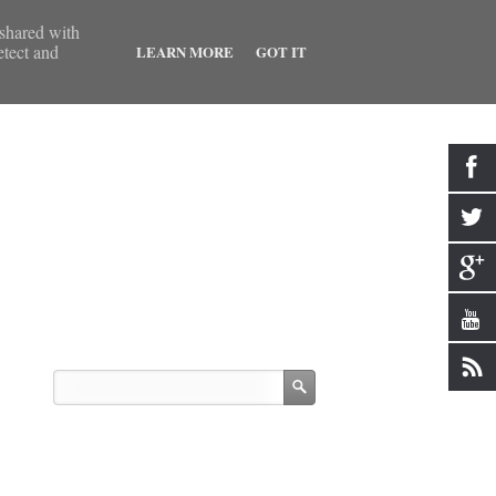
 shared with
etect and
LEARN MORE
GOT IT