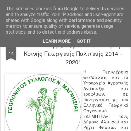
Agro-Help.gr
This site uses cookies from Google to deliver its services
and to analyze traffic. Your IP address and user-agent are
shared with Google along with performance and security
metrics to ensure quality of service, generate usage
statistics, and to detect and address abuse.
LEARN MORE
GOT IT
Εκδήλωση με θέμα: "Κανονισμός
FEB
Κοινής Γεωργικής Πολιτικής 2014 -
14
2020"
Η Περιφέρεια
Θεσσαλίας και το
Υπουργείο Αγροτικής
Ανάπτυξης και
τροφίμων, σε
συνεργασία με τον
Ελληνικό Γεωργικό
Οργανισμό
«ΔΗΜΗΤΡΑ» τους
Δήμους Αλμυρού και
Ρήγα Φεραίου και