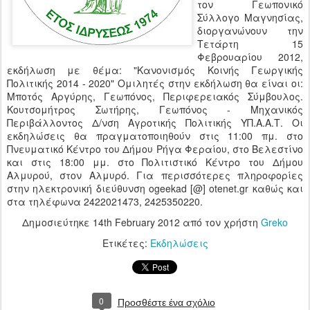
τον Γεωπονικό
Σύλλογο Μαγνησίας,
διοργανώνουν την
Τετάρτη 15
Φεβρουαρίου 2012,
εκδήλωση με θέμα: "Κανονισμός Κοινής Γεωργικής
Πολιτικής 2014 - 2020" Ομιλητές στην εκδήλωση θα είναι οι:
Μποτός Αργύρης, Γεωπόνος, Περιφερειακός Σύμβουλος.
Κουτσομήτρος Σωτήρης, Γεωπόνος - Μηχανικός
Περιβάλλοντος Δ/νση Αγροτικής Πολιτικής ΥΠ.Α.Α.Τ. Οι
εκδηλώσεις θα πραγματοποιηθούν στις 11:00 πμ. στο
Πνευματικό Κέντρο του Δήμου Ρήγα Φεραίου, στο Βελεστίνο
και στις 18:00 μμ. στο Πολιτιστικό Κέντρο του Δήμου
Αλμυρού, στον Αλμυρό. Για περισσότερες πληροφορίες
στην ηλεκτρονική διεύθυνση ogeekad [@] otenet.gr καθώς και
στα τηλέφωνα 2422021473, 2425350220.
Δημοσιεύτηκε
14th February 2012
από τον χρήστη
Greko
Ετικέτες:
Εκδηλώσεις
0
Προσθέστε ένα σχόλιο