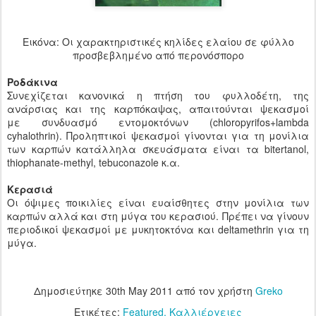
Εικόνα: Οι χαρακτηριστικές κηλίδες ελαίου σε φύλλο
προσβεβλημένο από περονόσπορο
Ροδάκινα
Συνεχίζεται κανονικά η πτήση του φυλλοδέτη, της
ανάρσιας και της καρπόκαψας, απαιτούνται ψεκασμοί
με συνδυασμό εντομοκτόνων (chloropyrifos+lambda
cyhalothrin). Προληπτικοί ψεκασμοί γίνονται για τη μονίλια
των καρπών κατάλληλα σκευάσματα είναι τα bitertanol,
thiophanate-methyl, tebuconazole κ.α.
Κερασιά
Οι όψιμες ποικιλίες είναι ευαίσθητες στην μονίλια των
καρπών αλλά και στη μύγα του κερασιού. Πρέπει να γίνουν
περιοδικοί ψεκασμοί με μυκητοκτόνα και deltamethrin για τη
μύγα.
Δημοσιεύτηκε
30th May 2011
από τον χρήστη
Greko
Ετικέτες:
Featured
Καλλιέργειες