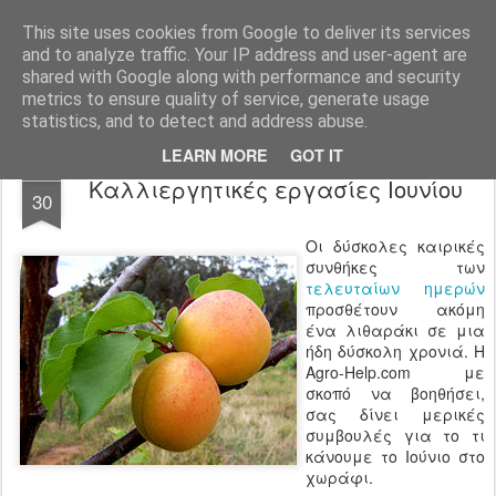
Agro-Help.gr
This site uses cookies from Google to deliver its services
and to analyze traffic. Your IP address and user-agent are
shared with Google along with performance and security
metrics to ensure quality of service, generate usage
statistics, and to detect and address abuse.
LEARN MORE
GOT IT
MAY
Καλλιεργητικές εργασίες Ιουνίου
30
Οι δύσκολες καιρικές
συνθήκες των
τελευταίων ημερών
προσθέτουν ακόμη
ένα λιθαράκι σε μια
ήδη δύσκολη χρονιά. Η
Agro-Help.com με
σκοπό να βοηθήσει,
σας δίνει μερικές
συμβουλές για το τι
κάνουμε το Ιούνιο στο
χωράφι.