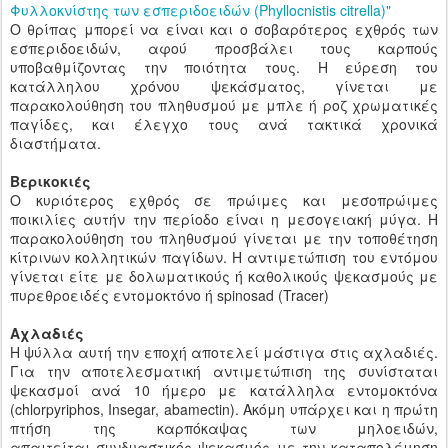
Φυλλοκνίστης των εσπεριδοειδών (Phyllocnistis citrella)"
Ο θρίπας μπορεί να είναι και ο σοβαρότερος εχθρός των
εσπεριδοειδών, αφού προσβάλει τους καρπούς
υποβαθμίζοντας την ποιότητα τους. Η εύρεση του
κατάλληλου χρόνου ψεκάσματος, γίνεται με
παρακολούθηση του πληθυσμού με μπλε ή ροζ χρωματικές
παγίδες, και έλεγχο τους ανά τακτικά χρονικά
διαστήματα.
Βερικοκιές
Ο κυριότερος εχθρός σε πρώιμες και μεσοπρώιμες
ποικιλίες αυτήν την περίοδο είναι η μεσογειακή μύγα. Η
παρακολούθηση του πληθυσμού γίνεται με την τοποθέτηση
κίτρινων κολλητικών παγίδων. Η αντιμετώπιση του εντόμου
γίνεται είτε με δολωματικούς ή καθολικούς ψεκασμούς με
πυρεθροειδές εντομοκτόνο ή spinosad (Tracer)
Αχλαδιές
Η ψύλλα αυτή την εποχή αποτελεί μάστιγα στις αχλαδιές.
Για την αποτελεσματική αντιμετώπιση της συνίσταται
ψεκασμοί ανά 10 ήμερο με κατάλληλα εντομοκτόνα
(chlorpyriphos, Insegar, abamectin). Ακόμη υπάρχει και η πρώτη
πτήση της καρπόκαψας των μηλοειδών,
απαιτείται συνδυαστικός ψεκασμός με την καταπολέμηση