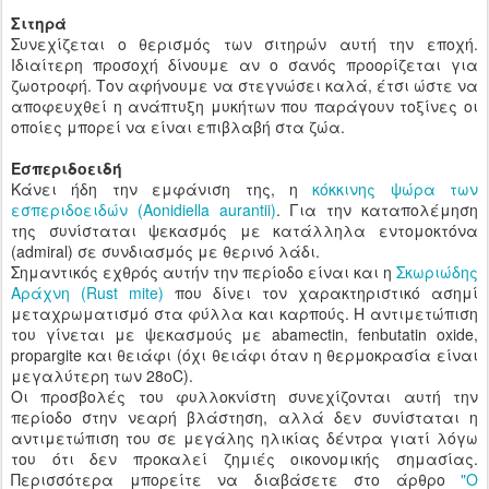
Σιτηρά
Συνεχίζεται ο θερισμός των σιτηρών αυτή την εποχή.
Ιδιαίτερη προσοχή δίνουμε αν ο σανός προορίζεται για
ζωοτροφή. Τον αφήνουμε να στεγνώσει καλά, έτσι ώστε να
αποφευχθεί η ανάπτυξη μυκήτων που παράγουν τοξίνες οι
οποίες μπορεί να είναι επιβλαβή στα ζώα.
Εσπεριδοειδή
Κάνει ήδη την εμφάνιση της, η
κόκκινης ψώρα των
εσπεριδοειδών (Aonidiella aurantii)
. Για την καταπολέμηση
της συνίσταται ψεκασμός με κατάλληλα εντομοκτόνα
(admiral) σε συνδιασμός με θερινό λάδι.
Σημαντικός εχθρός αυτήν την περίοδο είναι και η
Σκωριώδης
Αράχνη (Rust mite)
που δίνει τον χαρακτηριστικό ασημί
μεταχρωματισμό στα φύλλα και καρπούς. Η αντιμετώπιση
του γίνεται με ψεκασμούς με abamectin, fenbutatin oxide,
propargite και θειάφι (όχι θειάφι όταν η θερμοκρασία είναι
μεγαλύτερη των 28oC).
Οι προσβολές του φυλλοκνίστη συνεχίζονται αυτή την
περίοδο στην νεαρή βλάστηση, αλλά δεν συνίσταται η
αντιμετώπιση του σε μεγάλης ηλικίας δέντρα γιατί λόγω
του ότι δεν προκαλεί ζημιές οικονομικής σημασίας.
Περισσότερα μπορείτε να διαβάσετε στο άρθρο
"Ο