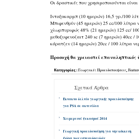
Οι δραστικές που χρησιμοποιούνται είναι
Ιντοξακαρμπ (10 ημερών) 16,5 γρ./100 λί
Μπιφενθρίν (45 ημερών) 25 cc/100 λίτρα 
χλωρπυριφώς 48% (21 ημερών) 125 cc/ 100 
μεθοξυφενοζαιτ 240 sc (7 ημερών) 40cc / 
κόρατζεν (14 ημερών) 20cc / 100 λίτρα νε
Προσοχή θα χρειαστεί επαναληπτικός ψ
Κατηγορίες :
Γεωργικές Προειδοποιήσεις
,
Featur
Σχετικά Άρθρα
Έκτακτο δελτίο γεωργικής προειδοποίησης
για PSA σε ακτινίδια
Χειμερινοί ψεκασμοί 2014
Γεωργική προειδοποίηση για την κόκκινη
ψώρα των εσπεριδοειδών