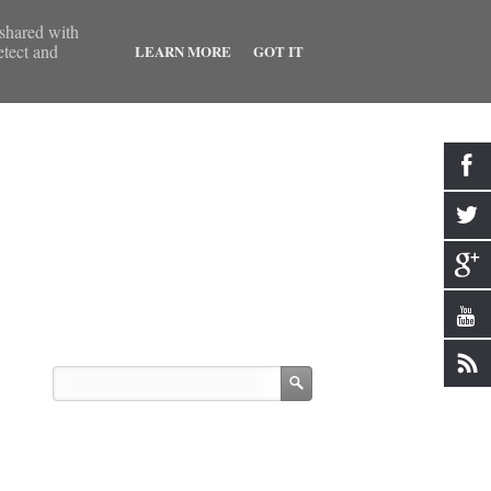
 shared with
etect and
LEARN MORE
GOT IT