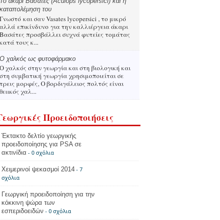
Το άκαρι Βασάτες (Aculops lycopersici) και η
καταπολέμηση του
Γνωστό και σαν Vasates lycopersici , το μικρό
αλλά επικίνδυνο για την καλλιέργεια άκαρι
Βασάτες προσβάλλει συχνά φυτείες τομάτας
κατά τους κ...
Ο χαλκός ως φυτοφάρμακο
Ο χαλκός στην γεωργία και στη βιολογική και
στη συμβατική γεωργία χρησιμοποιείται σε
τρεις μορφές, Ο βορδιγάλειος πολτός είναι
θειικός χαλ...
Γεωργικές Προειδοποιήσεις
Έκτακτο δελτίο γεωργικής
προειδοποίησης για PSA σε
ακτινίδια
- 0 σχόλια
Χειμερινοί ψεκασμοί 2014
- 7
σχόλια
Γεωργική προειδοποίηση για την
κόκκινη ψώρα των
εσπεριδοειδών
- 0 σχόλια