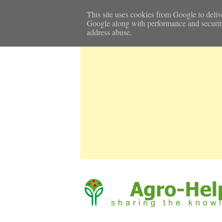
Αρχική Σελίδα
Καιρός
Επικοινωνία
This site uses cookies from Google to delive
Google along with performance and security m
address abuse.