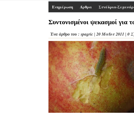
Ενημέρωση
Άρθρα
Συνέδρια-Σεμινάρ
Συντονισμένοι ψεκασμοί για τ
spagric
20 Μαΐου 2011
0 
Ένα άρθρο του :
|
|