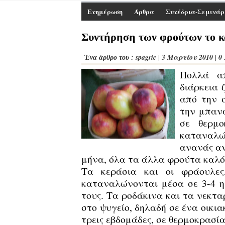
Ενημέρωση
Άρθρα
Συνέδρια-Σεμινάρ
Συντήρηση των φρούτων το κ
spagric
3 Μαρτίου 2010
0
Ένα άρθρο του :
|
|
Πολλά α
διάρκεια 
από την 
την μπανά
σε θερμ
καταναλώ
ανανάς αν
μήνα, όλα τα άλλα φρούτα καλό 
Τα κεράσια και οι φράουλες,
καταναλώνονται μέσα σε 3-4 η
τους. Τα ροδάκινα και τα νεκτ
στο ψυγείο, δηλαδή σε ένα οικι
τρεις εβδομάδες, σε θερμοκρασί