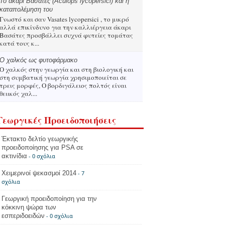
Το άκαρι Βασάτες (Aculops lycopersici) και η
καταπολέμηση του
Γνωστό και σαν Vasates lycopersici , το μικρό
αλλά επικίνδυνο για την καλλιέργεια άκαρι
Βασάτες προσβάλλει συχνά φυτείες τομάτας
κατά τους κ...
Ο χαλκός ως φυτοφάρμακο
Ο χαλκός στην γεωργία και στη βιολογική και
στη συμβατική γεωργία χρησιμοποιείται σε
τρεις μορφές, Ο βορδιγάλειος πολτός είναι
θειικός χαλ...
Γεωργικές Προειδοποιήσεις
Έκτακτο δελτίο γεωργικής
προειδοποίησης για PSA σε
ακτινίδια
- 0 σχόλια
Χειμερινοί ψεκασμοί 2014
- 7
σχόλια
Γεωργική προειδοποίηση για την
κόκκινη ψώρα των
εσπεριδοειδών
- 0 σχόλια