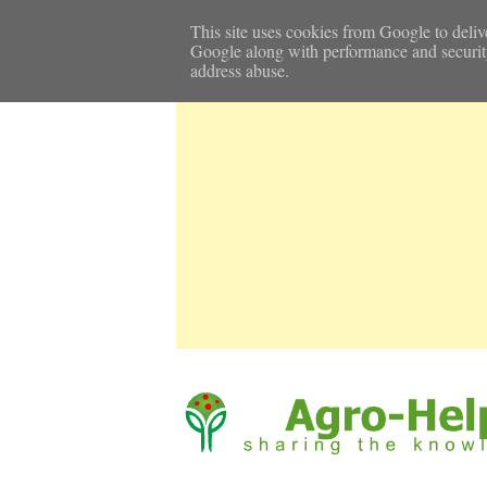
Αρχική Σελίδα
Καιρός
Επικοινωνία
This site uses cookies from Google to delive
Google along with performance and security m
address abuse.