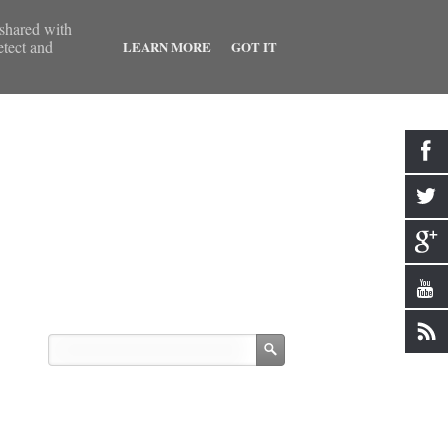
 shared with
etect and
LEARN MORE
GOT IT