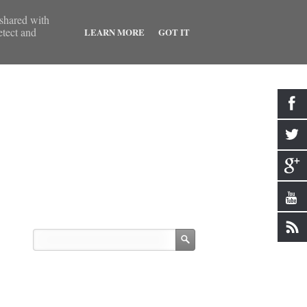
 shared with
etect and
LEARN MORE
GOT IT