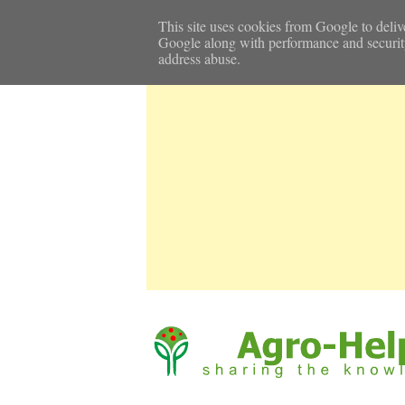
Αρχική Σελίδα
Καιρός
Επικοινωνία
This site uses cookies from Google to delive
Google along with performance and security m
address abuse.