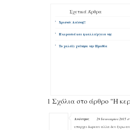
Σχετικά Άρθρα
Χριστός Ανέστη!!
Η κερασιά και η καλλιέργεια της
Το χαλάζι χτύπησε την Ημαθία
1 Σχόλια
στο άρθρο "Η κερ
Ανώνυμος
29 Ιανουαρίου 2015 στ
υπαρχει δωρεαν αλλα δεν ξερω αν είνα