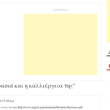
ΔΙΑΦΗΜΙΣΗ
ασιά και η καλλιέργεια της"
ις 6:49 μ.μ.
ι το ιδιο http://www.nagref.gr/journals/publications/Kerasies.pdf