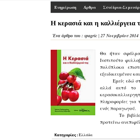
Ενημέρωση
Άρθρα
Συνέδρια-Σεμινάρ
Η κερασιά και η καλλιέργεια 
spagric
27 Νοεμβρίου 2014
Ένα άρθρο του :
|
Θα ήταν σφάλμα
Ινστιτούτο φυλλο
πολύπλοκα επιστ
εξειδικευμένου κα
Εμείς εδώ στην a
αλλά αυτό το β
κερασοκαλλιεργητ
πληροφορίες για 
ενός παραγωγού.
Το βιβλίο κυκλ
προτείνω ανεπιφύ
Κατηγορίες :
Ελλάδα