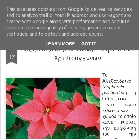
Agro-Help.gr
This site uses cookies from Google to deliver its services
and to analyze traffic. Your IP address and user-agent are
shared with Google along with performance and security
metrics to ensure quality of service, generate usage
statistics, and to detect and address abuse.
LEARN MORE
GOT IT
Αλεξανδρινό (Poinsettia), το φυτό των
DEC
17
Χριστουγέννων
Το
Αλεξανδρινό
(
Euphorbia
pulcherrima
) ή
Ποϊνσέττια
είναι φυτό
εσωτερικού
χώρου το οποίο
κάνει κυρίως
την εμφάνιση
του την