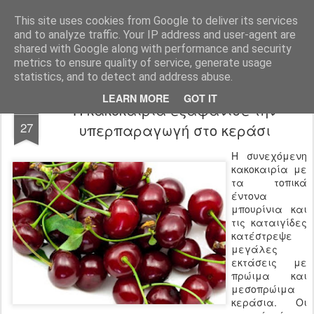
Agro-Help.gr
This site uses cookies from Google to deliver its services
and to analyze traffic. Your IP address and user-agent are
shared with Google along with performance and security
metrics to ensure quality of service, generate usage
statistics, and to detect and address abuse.
LEARN MORE
GOT IT
Η κακοκαιρία εξαφάνισε την
MAY
27
υπερπαραγωγή στο κεράσι
Η συνεχόμενη
κακοκαιρία με
τα τοπικά
έντονα
μπουρίνια και
τις καταιγίδες
κατέστρεψε
μεγάλες
εκτάσεις με
πρώιμα και
μεσοπρώιμα
κεράσια. Οι