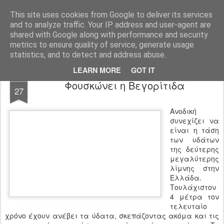
Agro-Help.gr
This site uses cookies from Google to deliver its services
and to analyze traffic. Your IP address and user-agent are
shared with Google along with performance and security
metrics to ensure quality of service, generate usage
statistics, and to detect and address abuse.
LEARN MORE
GOT IT
APR
Φουσκώνει η Βεγορίτιδα
27
Ανοδική
συνεχίζει να
είναι η τάση
των υδάτων
της δεύτερης
μεγαλύτερης
λίμνης στην
Ελλάδα.
Τουλάχιστον
4 μέτρα τον
τελευταίο
χρόνο έχουν ανέβει τα ύδατα, σκεπάζοντας ακόμα και τις