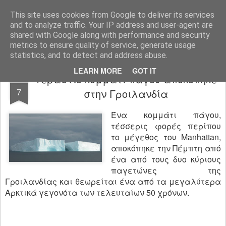
Agro-Help.gr
This site uses cookies from Google to deliver its services
and to analyze traffic. Your IP address and user-agent are
shared with Google along with performance and security
metrics to ensure quality of service, generate usage
statistics, and to detect and address abuse.
LEARN MORE
GOT IT
Τεράστιο κομμάτι πάγου αποκόπηκε
AUG
7
στην Γροιλανδία
Ένα κομμάτι πάγου,
τέσσερις φορές περίπου
το μέγεθος του Manhattan,
αποκόπηκε την Πέμπτη από
ένα από τους δυο κύριους
παγετώνες της
Γροιλανδίας και θεωρείται ένα από τα μεγαλύτερα
Αρκτικά γεγονότα των τελευταίων 50 χρόνων.