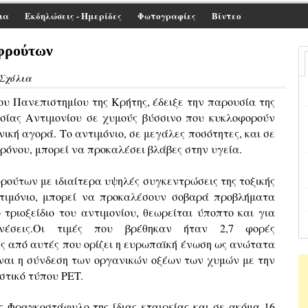
ια
Εκδηλώσεις - Ημερίδες
Φωτογραφίες
Βίντεο
 φρούτων
 Σχόλια
ου Πανεπιστημίου της Κρήτης, έδειξε την παρουσία της
υσίας Αντιμονίου σε χυμούς βύσσινο που κυκλοφορούν
ική αγορά. Tο αντιμόνιο, σε μεγάλες ποσότητες, και σε
χρόνου, μπορεί να προκαλέσει βλάβες στην υγεία.
φρούτων με ιδιαίτερα υψηλές συγκεντρώσεις της τοξικής
τιμόνιο, μπορεί να προκαλέσουν σοβαρά προβλήματα
ο τριοξείδιο του αντιμονίου, θεωρείται ύποπτο και για
ενέσεις.Οι τιμές που βρέθηκαν ήταν 2,7 φορές
ς από αυτές που ορίζει η ευρωπαϊκή ένωση ως ανώτατα
είναι η σύνδεση των οργανικών οξέων των χυμών με την
αστικό τύπου PET.
ς Φραγκοστάφυλο της ίδιας εταιρείας και σε ακόμα 16