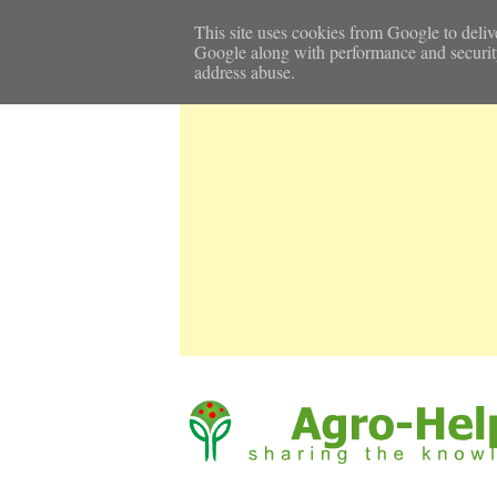
Αρχική Σελίδα
Καιρός
Επικοινωνία
This site uses cookies from Google to delive
Google along with performance and security m
address abuse.