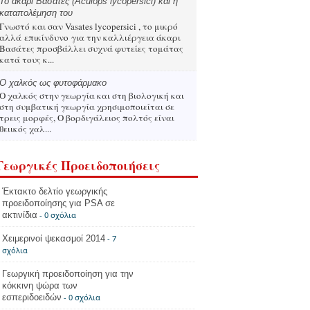
Το άκαρι Βασάτες (Aculops lycopersici) και η
καταπολέμηση του
Γνωστό και σαν Vasates lycopersici , το μικρό
αλλά επικίνδυνο για την καλλιέργεια άκαρι
Βασάτες προσβάλλει συχνά φυτείες τομάτας
κατά τους κ...
Ο χαλκός ως φυτοφάρμακο
Ο χαλκός στην γεωργία και στη βιολογική και
στη συμβατική γεωργία χρησιμοποιείται σε
τρεις μορφές, Ο βορδιγάλειος πολτός είναι
θειικός χαλ...
Γεωργικές Προειδοποιήσεις
Έκτακτο δελτίο γεωργικής
προειδοποίησης για PSA σε
ακτινίδια
- 0 σχόλια
Χειμερινοί ψεκασμοί 2014
- 7
σχόλια
Γεωργική προειδοποίηση για την
κόκκινη ψώρα των
εσπεριδοειδών
- 0 σχόλια