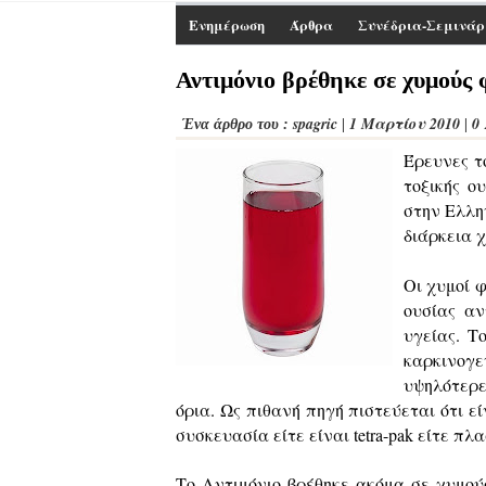
Ενημέρωση
Άρθρα
Συνέδρια-Σεμινάρ
Αντιμόνιο βρέθηκε σε χυμούς
spagric
1 Μαρτίου 2010
0
Ένα άρθρο του :
|
|
Έρευνες τ
τοξικής ο
στην Ελλην
διάρκεια 
Οι χυμοί 
ουσίας αν
υγείας. Τ
καρκινογ
υψηλότερε
όρια. Ως πιθανή πηγή πιστεύεται ότι 
συσκευασία είτε είναι tetra-pak είτε πλ
Το Αντιμόνιο βρέθηκε ακόμα σε χυμού