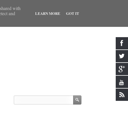
 shared with
etect and
LEARN MORE
GOT IT