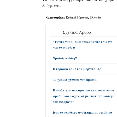
δείγματα.
Κατηγορίες :
Ειδικά θέματα
,
Ελλάδα
Σχετικά Άρθρα
"Φυτικό γάλα" Μια εναλλακτική επιλογή
για το γιαούρτι
Χριστός Ανέστη!!
Η κερασιά και η καλλιέργεια της
Το χαλάζι χτύπησε την Ημαθία
Η υπολειμματικότητα των εντομοκτόνων σε
φρούτα και λαχανικά μειώνει την ποιότητα
του σπέρματος
Ίσως το καλύτερο αγρόκτημα με ροδάκινα