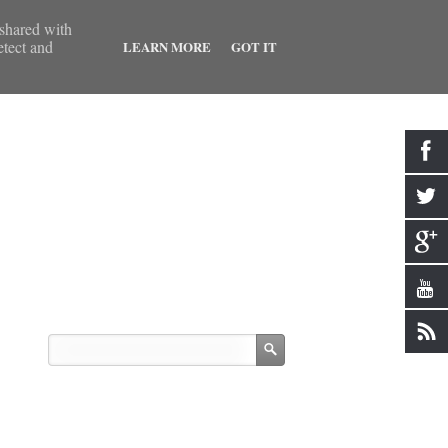
 shared with
etect and
LEARN MORE
GOT IT