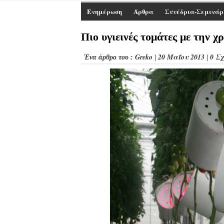
Ενημέρωση
Άρθρα
Συνέδρια-Σεμινάρ
Πιο υγιεινές τομάτες με την
Greko
20 Μαΐου 2013
0 Σ
Ένα άρθρο του :
|
|