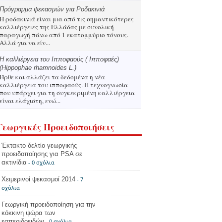
Πρόγραμμα ψεκασμών για Ροδακινιά
Η ροδακινιά είναι μια από τις σημαντικότερες
καλλιέργειες της Ελλάδας με συνολική
παραγωγή πάνω από 1 εκατομμύριο τόνους.
Αλλά για να είν...
Η καλλιέργεια του Ιπποφαούς ( Ιπποφαές)
(Hippophae rhamnoides L.)
Ήρθε και αλλάζει τα δεδομένα η νέα
καλλιέργεια του ιπποφαούς. Η τεχνογνωσία
που υπάρχει για τη συγκεκριμένη καλλιέργεια
είναι ελάχιστη, ενώ...
Γεωργικές Προειδοποιήσεις
Έκτακτο δελτίο γεωργικής
προειδοποίησης για PSA σε
ακτινίδια
- 0 σχόλια
Χειμερινοί ψεκασμοί 2014
- 7
σχόλια
Γεωργική προειδοποίηση για την
κόκκινη ψώρα των
εσπεριδοειδών
- 0 σχόλια