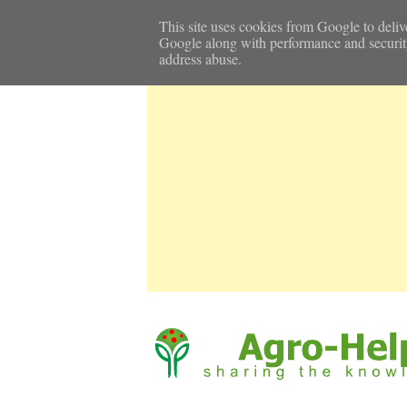
Αρχική Σελίδα
Καιρός
Επικοινωνία
This site uses cookies from Google to delive
Google along with performance and security m
address abuse.