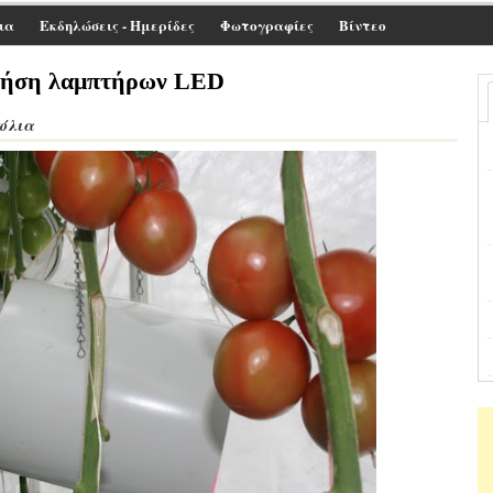
ια
Εκδηλώσεις - Ημερίδες
Φωτογραφίες
Βίντεο
 χρήση λαμπτήρων LED
χόλια