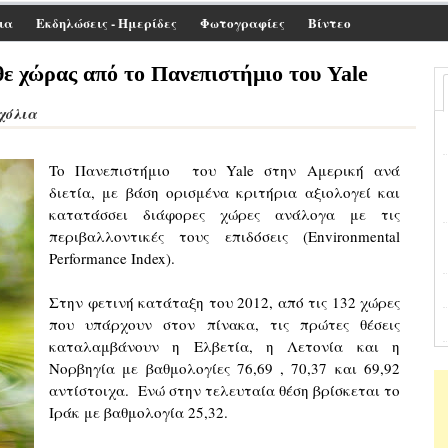
ια
Εκδηλώσεις - Ημερίδες
Φωτογραφίες
Βίντεο
ε χώρας από το Πανεπιστήμιο του Yale
Σχόλια
To Πανεπιστήμιο του Yale στην Αμερική ανά
διετία, με βάση ορισμένα κριτήρια αξιολογεί και
κατατάσσει διάφορες χώρες ανάλογα με τις
περιβαλλοντικές τους επιδόσεις (
Environmental
Performance Index)
.
Στην φετινή κατάταξη του 2012, από τις 132 χώρες
που υπάρχουν στον πίνακα, τις πρώτες θέσεις
καταλαμβάνουν η Ελβετία, η Λετονία και η
Νορβηγία με βαθμολογίες 76,69 , 70,37 και 69,92
αντίστοιχα. Ενώ στην τελευταία θέση βρίσκεται το
Ιράκ με βαθμολογία 25,32.