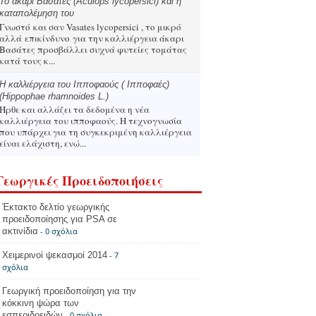
Το άκαρι Βασάτες (Aculops lycopersici) και η
καταπολέμηση του
Γνωστό και σαν Vasates lycopersici , το μικρό
αλλά επικίνδυνο για την καλλιέργεια άκαρι
Βασάτες προσβάλλει συχνά φυτείες τομάτας
κατά τους κ...
Η καλλιέργεια του Ιπποφαούς ( Ιπποφαές)
(Hippophae rhamnoides L.)
Ήρθε και αλλάζει τα δεδομένα η νέα
καλλιέργεια του ιπποφαούς. Η τεχνογνωσία
που υπάρχει για τη συγκεκριμένη καλλιέργεια
είναι ελάχιστη, ενώ...
Γεωργικές Προειδοποιήσεις
Έκτακτο δελτίο γεωργικής
προειδοποίησης για PSA σε
ακτινίδια
- 0 σχόλια
Χειμερινοί ψεκασμοί 2014
- 7
σχόλια
Γεωργική προειδοποίηση για την
κόκκινη ψώρα των
εσπεριδοειδών
- 0 σχόλια