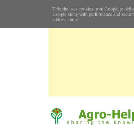
Αρχική Σελίδα
Καιρός
Επικοινωνία
This site uses cookies from Google to delive
Google along with performance and security m
address abuse.