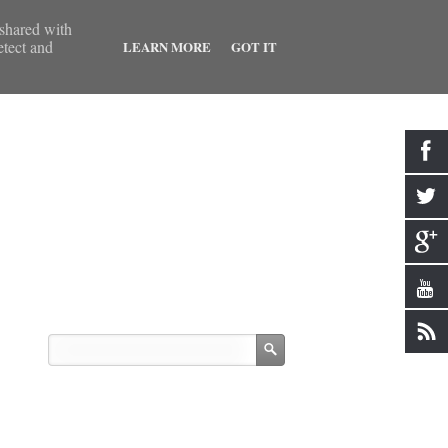
 shared with
etect and
LEARN MORE
GOT IT